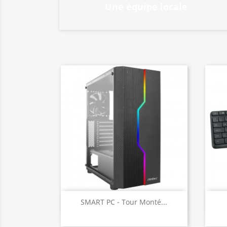
Une équipe locale
Aperçu rapide

SMART PC - Tour Monté...