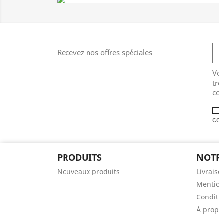
RESTEZ MAITRE DE L
Recevez nos offres spéciales
V
Vos produits préférés 
tr
co
En vacances, au bureau, à la
co
nouveau PC, vos consommable
réseaux n'importe où, rapide
PRODUITS
NOTR
Nouveaux produits
Livrai
Mentio
Condit
À prop