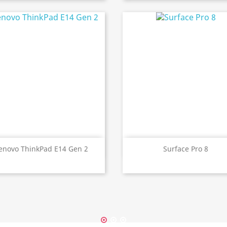
Aperçu rapide
Aperçu rapide


enovo ThinkPad E14 Gen 2
Surface Pro 8
1
2
3