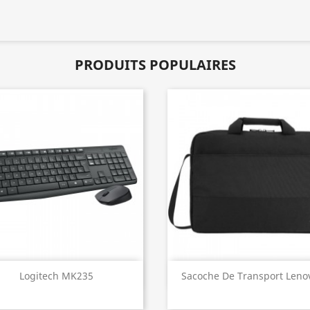
PRODUITS POPULAIRES
Aperçu rapide
Aperçu rapide


Logitech MK235
Sacoche De Transport Lenov