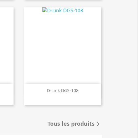
Aperçu rapide

D-Link DGS-108
Tous les produits
