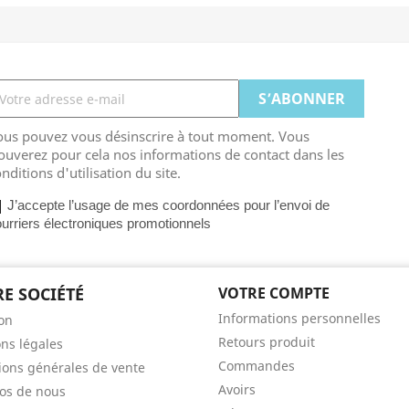
A SITUATION
ous pouvez vous désinscrire à tout moment. Vous
en quelques clics
ouverez pour cela nos informations de contact dans les
nditions d'utilisation du site.
 maison, commandez votre
J’accepte l’usage de mes coordonnées pour l’envoi de 
urriers électroniques promotionnels
s ou encore vos équipements
ment et simplement.
E SOCIÉTÉ
VOTRE COMPTE
Informations personnelles
son
Retours produit
ns légales
Commandes
ions générales de vente
Avoirs
os de nous